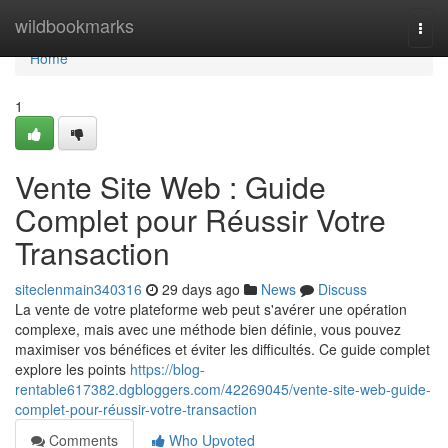
Home
wildbookmarks
Togg
navi
Home
1
Vente Site Web : Guide
Complet pour Réussir Votre
Transaction
siteclenmain340316
29 days ago
News
Discuss
La vente de votre plateforme web peut s'avérer une opération
complexe, mais avec une méthode bien définie, vous pouvez
maximiser vos bénéfices et éviter les difficultés. Ce guide complet
explore les points
https://blog-
rentable617382.dgbloggers.com/42269045/vente-site-web-guide-
complet-pour-réussir-votre-transaction
Comments
Who Upvoted