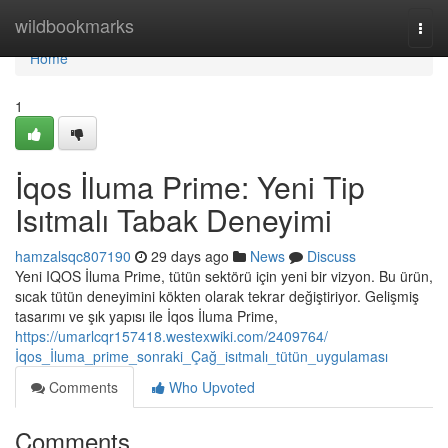
Home
wildbookmarks
Togg
navi
Home
1
İqos İluma Prime: Yeni Tip
Isıtmalı Tabak Deneyimi
hamzalsqc807190
29 days ago
News
Discuss
Yeni IQOS İluma Prime, tütün sektörü için yeni bir vizyon. Bu ürün,
sıcak tütün deneyimini kökten olarak tekrar değiştiriyor. Gelişmiş
tasarımı ve şık yapısı ile İqos İluma Prime,
https://umarlcqr157418.westexwiki.com/2409764/
İqos_İluma_prime_sonraki_Çağ_isıtmalı_tütün_uygulaması
Comments
Who Upvoted
Comments