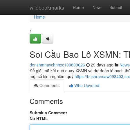
Home
wildbookmarks
Home
New
Submit
Home
1
Soi Cầu Bao Lô XSMN: Th
donshmnaychnhxc100800626
29 days ago
News
Để giải mã kết quả quay XSMN và dự đoán lô bạch thủ 
một số kinh nghiệm quý
https://bushransaw098403.sh
Comments
Who Upvoted
Comments
Submit a Comment
No HTML