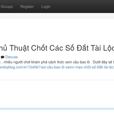
Groups
Register
Login
ủ Thuật Chốt Các Số Đắt Tài Lộ
Discuss
, nhiều người chơi khám phá cách thức xem cầu bao lô . Dưới đây sẽ ti
arebyblog.com/41724567/soi-cầu-bao-lô-xsmn-mẹo-chốt-số-Đắt-tài-lộc