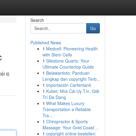
Search
Go
Published News
1
Medcell: Pioneering Health
c
with Stem Cells
1
Silestone Quartz: Your
Ultimate Countertop Guide
1
Belawantoto: Panduan
ết lộ
Lengkap dan copyright Terb...
1
importación Carfentanil
1
Kubet: Nhà Cái Uy Tín, Giải
Trí Đa Dạng
1
What Makes Luxury
Transportation a Reliable
Tra...
1
Chiropractor & Sports
Massage: Your Gold Coast ...
1
copyright online bestellen: