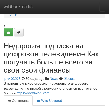
Home
wildbookmarks
Togg
navi
Home
1
Недорогая подписка на
цифровое телевидение Как
получить больше всего за
свои свои финансы
iptv403203
30 days ago
News
Discuss
В нынешнем мире стремление хорошего цифрового
телевидения по низкой стоимости становится все труднее .
Многие
https://roeya-iptv.com/
Comments
Who Upvoted