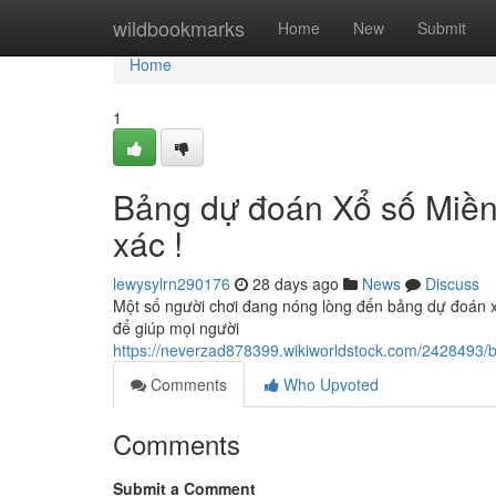
Home
wildbookmarks
Home
New
Submit
Home
1
Bảng dự đoán Xổ số Miền 
xác !
lewysylrn290176
28 days ago
News
Discuss
Một số người chơi đang nóng lòng đến bảng dự đoán x
để giúp mọi người
https://neverzad878399.wikiworldstock.com/24284
Comments
Who Upvoted
Comments
Submit a Comment