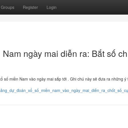
Groups
Register
Login
Nam ngày mai diễn ra: Bắt số ch
ổ số miền Nam vào ngày mai sắp tới . Ghi chú này sẽ đưa ra những ý
93/bảng_dự_đoán_xổ_số_miền_nam_vào_ngày_mai_diễn_ra_chốt_số_c