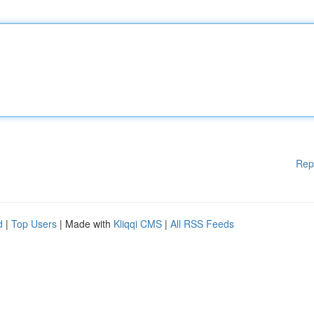
Rep
d
|
Top Users
| Made with
Kliqqi CMS
|
All RSS Feeds