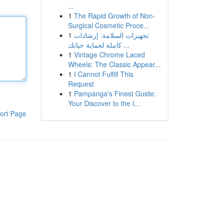
...
1
The Rapid Growth of Non-
Surgical Cosmetic Proce...
1
تجهيزات السلامة: إرشادات
كاملة لحماية حياتك ...
1
Vintage Chrome Laced
Wheels: The Classic Appear...
1
I Cannot Fulfill This
Request
1
Pampanga's Finest Guide:
Your Discover to the I...
ort Page