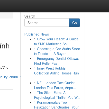
Search
Go
Published News
1
Grow Your Reach: A Guide
ính
to SMS Marketing Sol...
1
Choosing a Car Audio Store
in Toledo — A Buyer'...
1
Emergency Dentist Ottawa:
Find Relief Fast
 tưởng
1
Inner West Rubbish
Collection Aiding Homes Run
ực_kỳ_chính_xác
...
1
NFL London Taxi Guide:
London Taxi Fares, Airpo...
1
The Silent Echo: A
Psychological Thriller You W...
1
Koramangala's Top
Relaxation Sanctuaries: Your