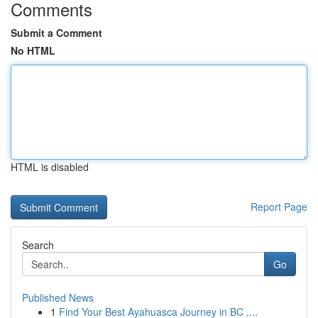
Comments
Submit a Comment
No HTML
HTML is disabled
Report Page
Search
Go
Published News
1
Find Your Best Ayahuasca Journey in BC ,...