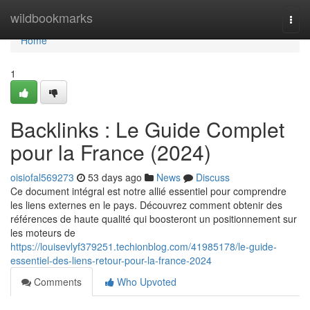
Home
wildbookmarks
Togg
navi
Home
1
Backlinks : Le Guide Complet
pour la France (2024)
oisiofal569273
53 days ago
News
Discuss
Ce document intégral est notre allié essentiel pour comprendre
les liens externes en le pays. Découvrez comment obtenir des
références de haute qualité qui boosteront un positionnement sur
les moteurs de
https://louisevlyf379251.techionblog.com/41985178/le-guide-
essentiel-des-liens-retour-pour-la-france-2024
Comments
Who Upvoted