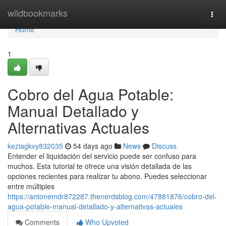
Home
wildbookmarks
Togg
navi
Home
1
Cobro del Agua Potable:
Manual Detallado y
Alternativas Actuales
keziagkvy832035
54 days ago
News
Discuss
Entender el liquidación del servicio puede ser confuso para
muchos. Esta tutorial te ofrece una visión detallada de las
opciones recientes para realizar tu abono. Puedes seleccionar
entre múltiples
https://antonemdr872287.thenerdsblog.com/47881876/cobro-del-
agua-potable-manual-detallado-y-alternativas-actuales
Comments
Who Upvoted