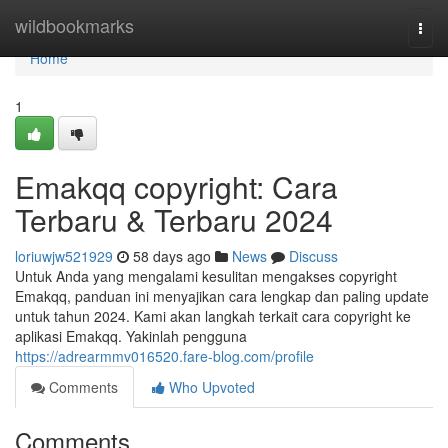
Home
wildbookmarks
Togg
navi
Home
1
Emakqq copyright: Cara
Terbaru & Terbaru 2024
loriuwjw521929
58 days ago
News
Discuss
Untuk Anda yang mengalami kesulitan mengakses copyright
Emakqq, panduan ini menyajikan cara lengkap dan paling update
untuk tahun 2024. Kami akan langkah terkait cara copyright ke
aplikasi Emakqq. Yakinlah pengguna
https://adrearmmv016520.fare-blog.com/profile
Comments
Who Upvoted
Comments