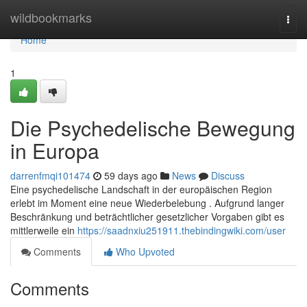
Home
wildbookmarks
Togg
navi
Home
1
Die Psychedelische Bewegung
in Europa
darrenfmqi101474
59 days ago
News
Discuss
Eine psychedelische Landschaft in der europäischen Region
erlebt im Moment eine neue Wiederbelebung . Aufgrund langer
Beschränkung und beträchtlicher gesetzlicher Vorgaben gibt es
mittlerweile ein
https://saadnxiu251911.thebindingwiki.com/user
Comments
Who Upvoted
Comments