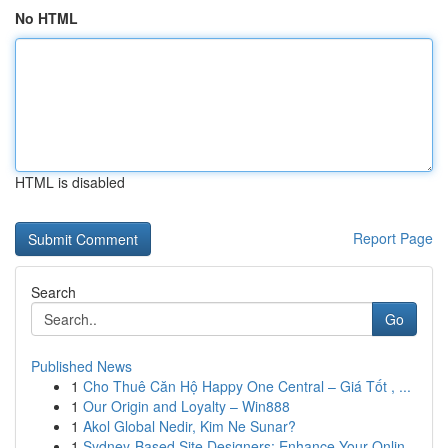
No HTML
HTML is disabled
Report Page
Search
Go
Published News
1
Cho Thuê Căn Hộ Happy One Central – Giá Tốt , ...
1
Our Origin and Loyalty – Win888
1
Akol Global Nedir, Kim Ne Sunar?
1
Sydney-Based Site Designers: Enhance Your Onlin...