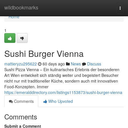
Home
wildbookmarks
Togg
navi
Home
1
Sushi Burger Vienna
mattieryzu295622
60 days ago
News
Discuss
Sushi Pizza Vienna – Ein kulinarisches Erlebnis der besonderen
Art Wien entwickelt sich ständig weiter und begeistert Besucher
nicht nur mit traditioneller Küche, sondern auch mit innovativen
Food-Konzepten. Immer
https://emeralddirectory.com/listings1153873/sushi-burger-vienna
Comments
Who Upvoted
Comments
Submit a Comment