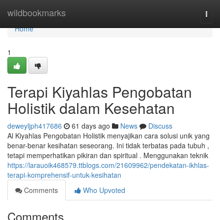
Home
wildbookmarks
Togg
navi
Home
1
Terapi Kiyahlas Pengobatan
Holistik dalam Kesehatan
deweyljph417686
61 days ago
News
Discuss
Al Kiyahlas Pengobatan Holistik menyajikan cara solusi unik yang
benar-benar kesihatan seseorang. Ini tidak terbatas pada tubuh ,
tetapi memperhatikan pikiran dan spiritual . Menggunakan teknik
https://larauoik468579.ttblogs.com/21609962/pendekatan-ikhlas-
terapi-komprehensif-untuk-kesihatan
Comments
Who Upvoted
Comments