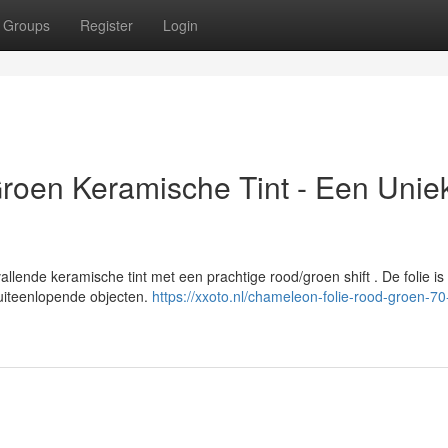
Groups
Register
Login
roen Keramische Tint - Een Unie
lende keramische tint met een prachtige rood/groen shift . De folie is
 uiteenlopende objecten.
https://xxoto.nl/chameleon-folie-rood-groen-70