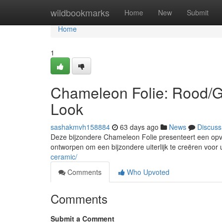
Home
wildbookmarks
Home
New
Submit
Home
1
Chameleon Folie: Rood/G
Look
sashakmvh158884
63 days ago
News
Discuss
Deze bijzondere Chameleon Folie presenteert een opval
ontworpen om een bijzondere uiterlijk te creëren voor
ceramic/
Comments
Who Upvoted
Comments
Submit a Comment