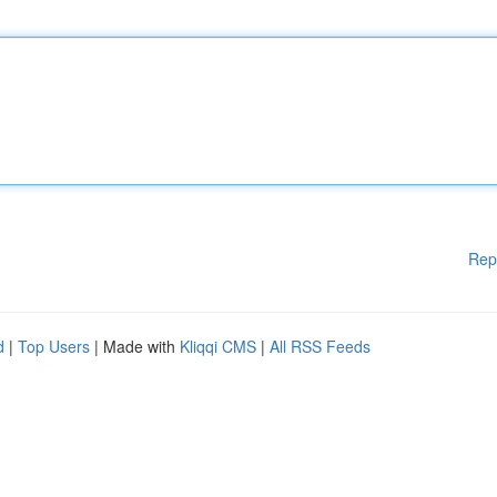
Rep
d
|
Top Users
| Made with
Kliqqi CMS
|
All RSS Feeds