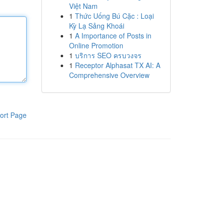
Việt Nam
1
Thức Uống Bú Cặc : Loại
Kỳ Lạ Sảng Khoái
1
A Importance of Posts in
Online Promotion
1
บริการ SEO ครบวงจร
1
Receptor Alphasat TX AI: A
Comprehensive Overview
ort Page