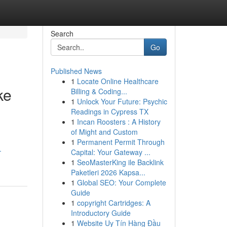
Search
Go
Published News
1
Locate Online Healthcare
ke
Billing & Coding...
1
Unlock Your Future: Psychic
Readings in Cypress TX
1
Incan Roosters : A History
of Might and Custom
1
Permanent Permit Through
-
Capital: Your Gateway ...
1
SeoMasterKing ile Backlink
Paketleri 2026 Kapsa...
1
Global SEO: Your Complete
Guide
1
copyright Cartridges: A
Introductory Guide
1
Website Uy Tín Hàng Đầu