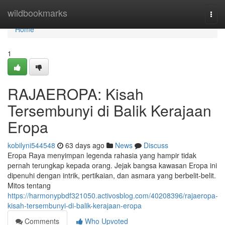
Home
wildbookmarks
Togg
navi
Home
1
RAJAEROPA: Kisah
Tersembunyi di Balik Kerajaan
Eropa
kobilyni544548
63 days ago
News
Discuss
Eropa Raya menyimpan legenda rahasia yang hampir tidak
pernah terungkap kepada orang. Jejak bangsa kawasan Eropa ini
dipenuhi dengan intrik, pertikaian, dan asmara yang berbelit-belit.
Mitos tentang
https://harmonypbdf321050.activosblog.com/40208396/rajaeropa-
kisah-tersembunyi-di-balik-kerajaan-eropa
Comments
Who Upvoted