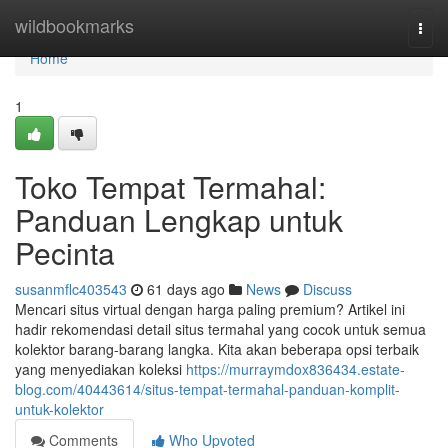
Home
wildbookmarks
Togg
navi
Home
1
Toko Tempat Termahal:
Panduan Lengkap untuk
Pecinta
susanmflc403543
61 days ago
News
Discuss
Mencari situs virtual dengan harga paling premium? Artikel ini
hadir rekomendasi detail situs termahal yang cocok untuk semua
kolektor barang-barang langka. Kita akan beberapa opsi terbaik
yang menyediakan koleksi
https://murraymdox836434.estate-
blog.com/40443614/situs-tempat-termahal-panduan-komplit-
untuk-kolektor
Comments
Who Upvoted