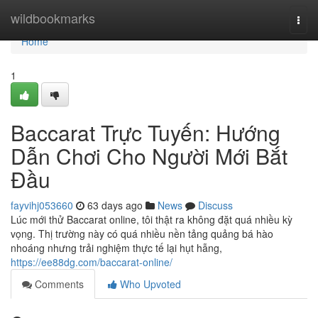
Home
wildbookmarks
Togg
navi
Home
1
Baccarat Trực Tuyến: Hướng
Dẫn Chơi Cho Người Mới Bắt
Đầu
fayvihj053660
63 days ago
News
Discuss
Lúc mới thử Baccarat online, tôi thật ra không đặt quá nhiều kỳ
vọng. Thị trường này có quá nhiều nền tảng quảng bá hào
nhoáng nhưng trải nghiệm thực tế lại hụt hẫng,
https://ee88dg.com/baccarat-online/
Comments
Who Upvoted