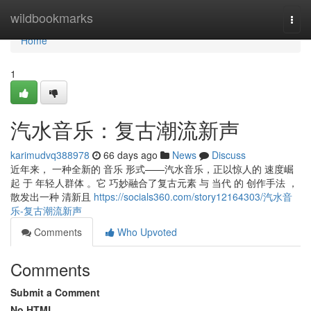
Home
wildbookmarks
Togg
navi
Home
1
汽水音乐：复古潮流新声
karimudvq388978
66 days ago
News
Discuss
近年来， 一种全新的 音乐 形式——汽水音乐，正以惊人的 速度崛
起 于 年轻人群体 。它 巧妙融合了复古元素 与 当代 的 创作手法 ，
散发出一种 清新且
https://socials360.com/story12164303/汽水音
乐-复古潮流新声
Comments
Who Upvoted
Comments
Submit a Comment
No HTML