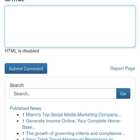
HTML is disabled
Report Page
Search
Go
Published News
1
Miami's Top Social Media Marketing Company...
1
Generate Income Online: Your Complete Home-
Base...
1
The growth of governing criteria and compliance...
1
Saya Tidak Dapat Memenuhi Permintaan Ini