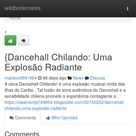
Home
wildbookmarks
Togg
navi
Home
1
{Dancehall Chilando: Uma
Explosão Radiante
maciexxii591964
66 days ago
News
Discuss
A cena Dancehall Chilando! é uma explosão musical vinda das
ilhas do Caribe . Tal fusão de sons autênticos do Dancehall e a
sensibilidade chilena promete a experiência contagiante a .
https://owainsmjq749854.blogpostie.com/62750252/dancehall-
chilando-uma-explosão-radiante
Comments
Who Upvoted
Comments