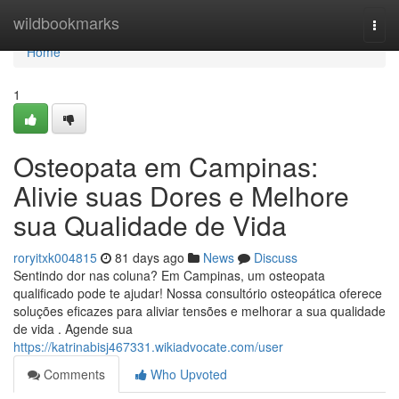
Home
wildbookmarks
Togg
navi
Home
1
Osteopata em Campinas:
Alivie suas Dores e Melhore
sua Qualidade de Vida
roryitxk004815
81 days ago
News
Discuss
Sentindo dor nas coluna? Em Campinas, um osteopata
qualificado pode te ajudar! Nossa consultório osteopática oferece
soluções eficazes para aliviar tensões e melhorar a sua qualidade
de vida . Agende sua
https://katrinabisj467331.wikiadvocate.com/user
Comments
Who Upvoted