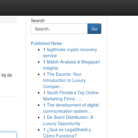
Search
Go
Published News
1
legitimate crypto recovery
service
1
Match Analysis & Megapari
Insights
1
The Escorts: Your
bij de
Introduction to Luxury
Compan...
1
South Florida’s Top Online
Marketing Firms : ...
1
The development of digital
communication system...
1
De Scent Distribution: A
Luxury Opportunity
1
¿Qué es LegalShield y
Cómo Funciona?