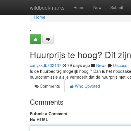
Home
wildbookmarks
Home
New
Submit
Home
1
Huurprijs te hoog? Dit zij
carlykkdb832137
79 days ago
News
Discuss
Is de huurbedrag mogelijk hoog ? Dan is het noodzakel
huurcommissie als je vermoedt dat de huurprijs niet k
Comments
Who Upvoted
Comments
Submit a Comment
No HTML