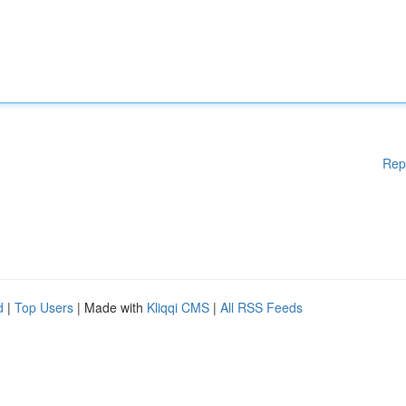
Rep
d
|
Top Users
| Made with
Kliqqi CMS
|
All RSS Feeds