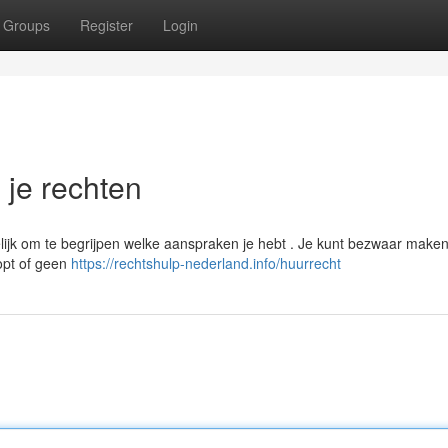
Groups
Register
Login
n je rechten
ijk om te begrijpen welke aanspraken je hebt . Je kunt bezwaar maken 
lopt of geen
https://rechtshulp-nederland.info/huurrecht