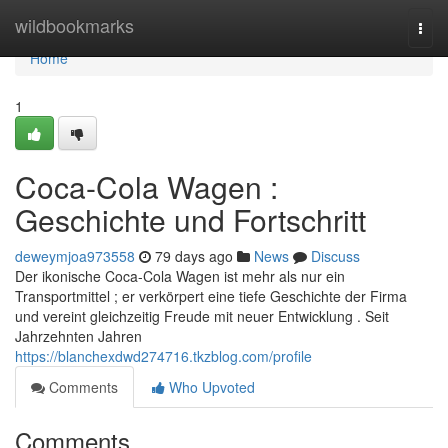
Home
wildbookmarks
Togg
navi
Home
1
Coca-Cola Wagen :
Geschichte und Fortschritt
deweymjoa973558
79 days ago
News
Discuss
Der ikonische Coca-Cola Wagen ist mehr als nur ein
Transportmittel ; er verkörpert eine tiefe Geschichte der Firma
und vereint gleichzeitig Freude mit neuer Entwicklung . Seit
Jahrzehnten Jahren
https://blanchexdwd274716.tkzblog.com/profile
Comments
Who Upvoted
Comments