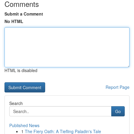
Comments
Submit a Comment
No HTML
HTML is disabled
Report Page
Search
Go
Published News
1
The Fiery Oath: A Tiefling Paladin's Tale