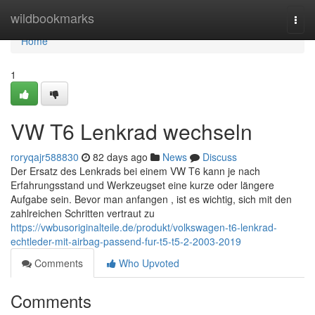
Home
wildbookmarks
Togg
navi
Home
1
VW T6 Lenkrad wechseln
roryqajr588830
82 days ago
News
Discuss
Der Ersatz des Lenkrads bei einem VW T6 kann je nach
Erfahrungsstand und Werkzeugset eine kurze oder längere
Aufgabe sein. Bevor man anfangen , ist es wichtig, sich mit den
zahlreichen Schritten vertraut zu
https://vwbusoriginalteile.de/produkt/volkswagen-t6-lenkrad-
echtleder-mit-airbag-passend-fur-t5-t5-2-2003-2019
Comments
Who Upvoted
Comments