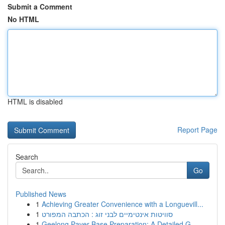
Submit a Comment
No HTML
HTML is disabled
Report Page
Search
Go
Published News
1
Achieving Greater Convenience with a Longuevill...
1
סוויטות אינטימיים לבני זוג : הכתבה המפורט
1
Geelong Paver Base Preparation: A Detailed G...