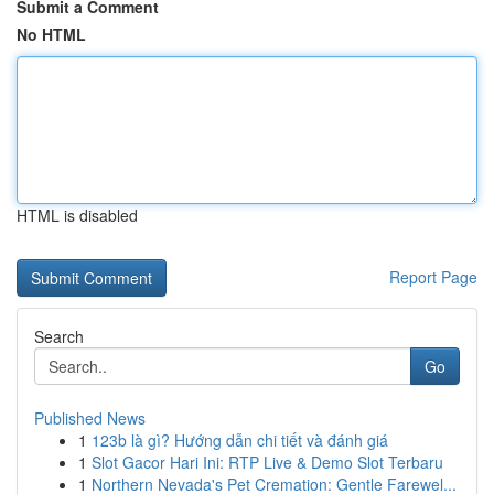
Submit a Comment
No HTML
HTML is disabled
Report Page
Search
Go
Published News
1
123b là gì? Hướng dẫn chi tiết và đánh giá
1
Slot Gacor Hari Ini: RTP Live & Demo Slot Terbaru
1
Northern Nevada's Pet Cremation: Gentle Farewel...