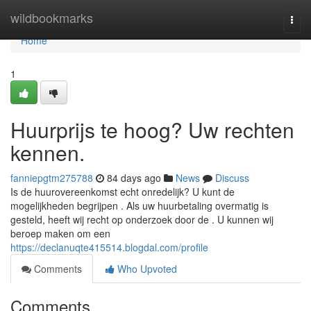
Home
wildbookmarks
Togg
navi
Home
1
Huurprijs te hoog? Uw rechten
kennen.
fanniepgtm275788
84 days ago
News
Discuss
Is de huurovereenkomst echt onredelijk? U kunt de
mogelijkheden begrijpen . Als uw huurbetaling overmatig is
gesteld, heeft wij recht op onderzoek door de . U kunnen wij
beroep maken om een
https://declanuqte415514.blogdal.com/profile
Comments
Who Upvoted
Comments