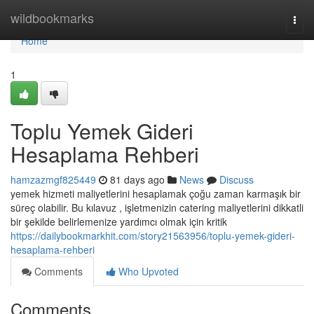
Home
wildbookmarks
Togg
navi
Home
1
Toplu Yemek Gideri
Hesaplama Rehberi
hamzazmgf825449
81 days ago
News
Discuss
yemek hizmeti maliyetlerini hesaplamak çoğu zaman karmaşık bir
süreç olabilir. Bu kılavuz , işletmenizin catering maliyetlerini dikkatli
bir şekilde belirlemenize yardımcı olmak için kritik
https://dailybookmarkhit.com/story21563956/toplu-yemek-gideri-
hesaplama-rehberi
Comments
Who Upvoted
Comments