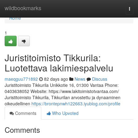
Home
wildbookmarks
Togg
navi
Home
1
Juristitoimisto Tikkurila:
Luotettava lakimiespalvelu
maeqguu771892
82 days ago
News
Discuss
Juristitoimisto Tikkurila Unikkotie 16, 01300 Vantaa Phone:
0403638052 Website: https://www.lakitoimistotvantaa.com/
Juristitoimisto Tikkurila, Tikkurilan arvostettu ja dynaaminen
oikeudellinen
https://brontepnwh122663.iyublog.com/profile
Comments
Who Upvoted
Comments