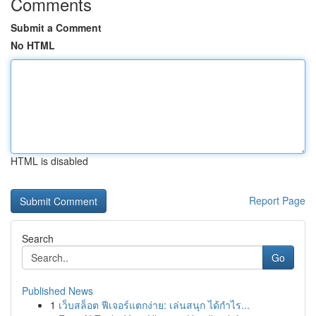
Comments
Submit a Comment
No HTML
HTML is disabled
Report Page
Search
Go
Published News
1
เว็บสล็อต ฟีเจอร์แตกง่าย: เล่นสนุก ได้กำไร...