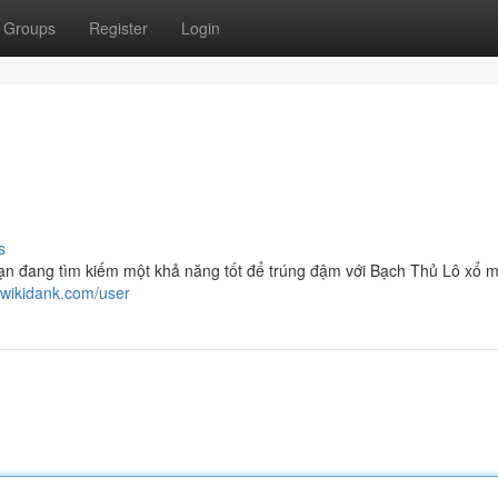
Groups
Register
Login
s
n đang tìm kiếm một khả năng tốt để trúng đậm với Bạch Thủ Lô xổ m
0.wikidank.com/user