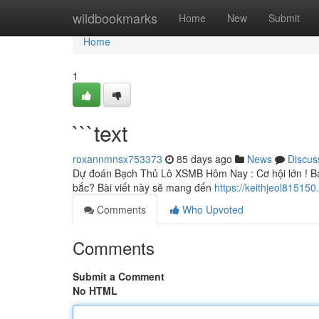
Home
wildbookmarks
Home
New
Submit
Home
1
```text
roxannmnsx753373
85 days ago
News
Discus
Dự đoán Bạch Thủ Lô XSMB Hôm Nay : Cơ hội lớn ! Bạ
bắc? Bài viết này sẽ mang đến
https://keithjeol81515
Comments
Who Upvoted
Comments
Submit a Comment
No HTML