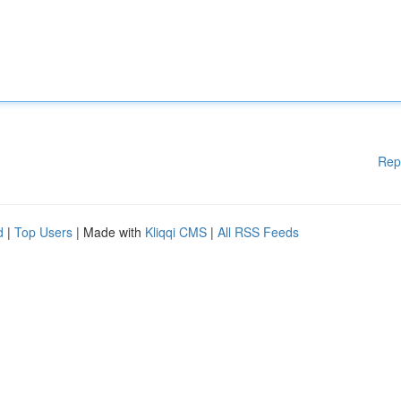
Rep
d
|
Top Users
| Made with
Kliqqi CMS
|
All RSS Feeds