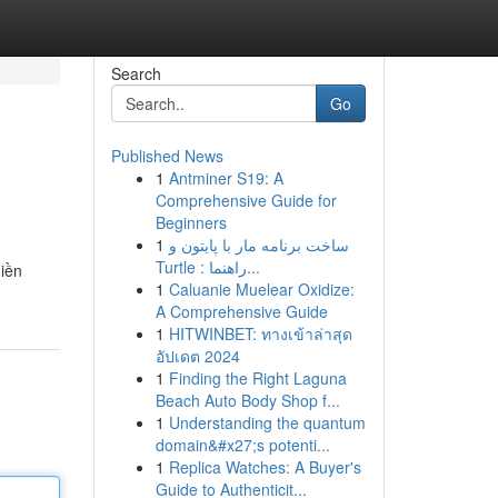
Search
Go
Published News
1
Antminer S19: A
Comprehensive Guide for
Beginners
1
ساخت برنامه مار با پایتون و
Turtle : راهنما...
iền
1
Caluanie Muelear Oxidize:
A Comprehensive Guide
1
HITWINBET: ทางเข้าล่าสุด
อัปเดต 2024
1
Finding the Right Laguna
Beach Auto Body Shop f...
1
Understanding the quantum
domain&#x27;s potenti...
1
Replica Watches: A Buyer's
Guide to Authenticit...