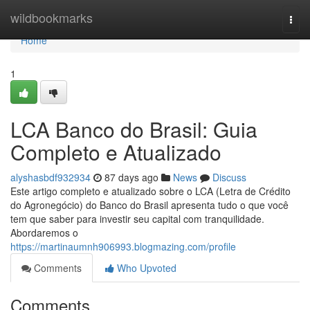
Home
wildbookmarks
Togg
navi
Home
1
LCA Banco do Brasil: Guia
Completo e Atualizado
alyshasbdf932934
87 days ago
News
Discuss
Este artigo completo e atualizado sobre o LCA (Letra de Crédito
do Agronegócio) do Banco do Brasil apresenta tudo o que você
tem que saber para investir seu capital com tranquilidade.
Abordaremos o
https://martinaumnh906993.blogmazing.com/profile
Comments
Who Upvoted
Comments