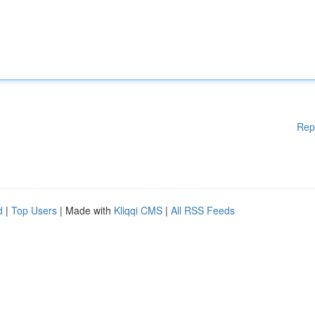
Rep
d
|
Top Users
| Made with
Kliqqi CMS
|
All RSS Feeds