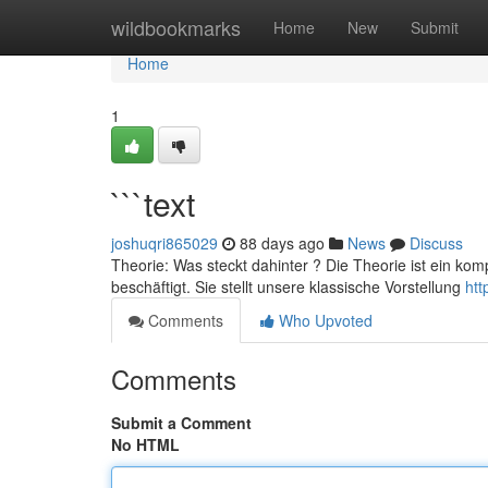
Home
wildbookmarks
Home
New
Submit
Home
1
```text
joshuqri865029
88 days ago
News
Discuss
Theorie: Was steckt dahinter ? Die Theorie ist ein kom
beschäftigt. Sie stellt unsere klassische Vorstellung
htt
Comments
Who Upvoted
Comments
Submit a Comment
No HTML