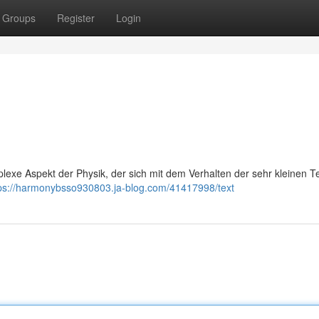
Groups
Register
Login
plexe Aspekt der Physik, der sich mit dem Verhalten der sehr kleinen T
ps://harmonybsso930803.ja-blog.com/41417998/text