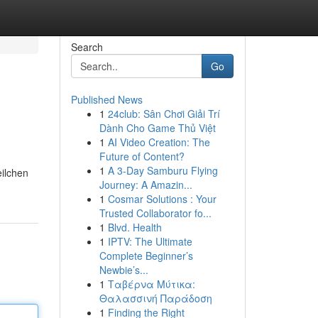
Search
Go
Published News
1
24club: Sân Chơi Giải Trí
Dành Cho Game Thủ Việt
1
AI Video Creation: The
Future of Content?
1
A 3-Day Samburu Flying
eilchen
Journey: A Amazin...
1
Cosmar Solutions : Your
Trusted Collaborator fo...
1
Blvd. Health
1
IPTV: The Ultimate
Complete Beginner’s
Newbie’s...
1
Ταβέρνα Μύτικα:
Θαλασσινή Παράδοση
1
Finding the Right