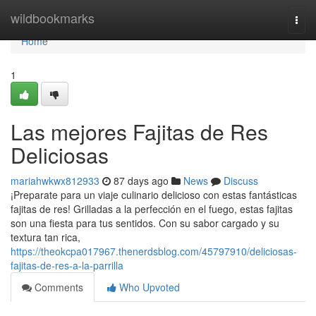
Home
wildbookmarks
Togg
navi
Home
1
Las mejores Fajitas de Res
Deliciosas
mariahwkwx812933
87 days ago
News
Discuss
¡Preparate para un viaje culinario delicioso con estas fantásticas
fajitas de res! Grilladas a la perfección en el fuego, estas fajitas
son una fiesta para tus sentidos. Con su sabor cargado y su
textura tan rica,
https://theokcpa017967.thenerdsblog.com/45797910/deliciosas-
fajitas-de-res-a-la-parrilla
Comments
Who Upvoted