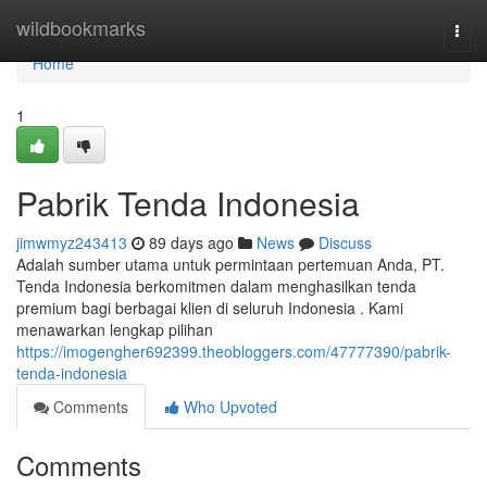
Home
wildbookmarks
Togg
navi
Home
1
Pabrik Tenda Indonesia
jimwmyz243413
89 days ago
News
Discuss
Adalah sumber utama untuk permintaan pertemuan Anda, PT.
Tenda Indonesia berkomitmen dalam menghasilkan tenda
premium bagi berbagai klien di seluruh Indonesia . Kami
menawarkan lengkap pilihan
https://imogengher692399.theobloggers.com/47777390/pabrik-
tenda-indonesia
Comments
Who Upvoted
Comments