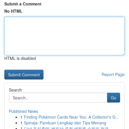
Submit a Comment
No HTML
HTML is disabled
Report Page
Search
Go
Published News
1
Finding Pokémon Cards Near You: A Collector's G...
1
Spinaja: Panduan Lengkap dan Tips Menang
1
다낭 돈키호테: 베트남 로컬 생필품 쇼핑의 천국