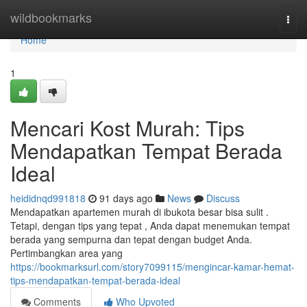
Home
wildbookmarks
Togg
navi
Home
1
Mencari Kost Murah: Tips
Mendapatkan Tempat Berada
Ideal
heididnqd991818
91 days ago
News
Discuss
Mendapatkan apartemen murah di ibukota besar bisa sulit .
Tetapi, dengan tips yang tepat , Anda dapat menemukan tempat
berada yang sempurna dan tepat dengan budget Anda.
Pertimbangkan area yang
https://bookmarksurl.com/story7099115/mengincar-kamar-hemat-
tips-mendapatkan-tempat-berada-ideal
Comments
Who Upvoted