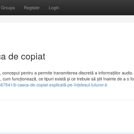
Groups
Register
Login
a de copiat
l, conceput pentru a permite transmiterea discretă a informațiilor audio.
t, cum funcționează, ce tipuri există și ce trebuie să știi înainte de a o fo
67541/b-casca-de-copiat-explicată-pe-înțelesul-tuturor-b