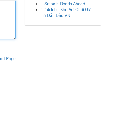
1
Smooth Roads Ahead
1
24club : Khu Vui Chơi Giải
Trí Dẫn Đầu VN
ort Page