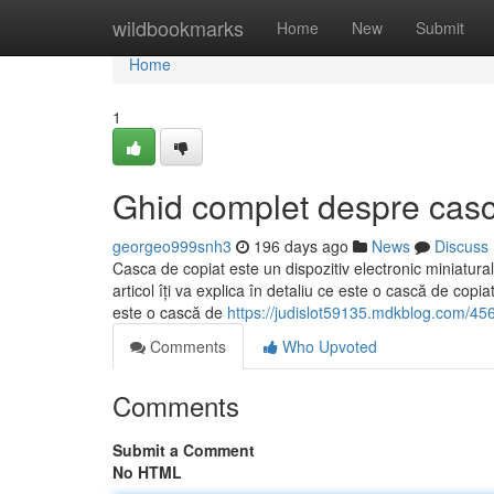
Home
wildbookmarks
Home
New
Submit
Home
1
Ghid complet despre casc
georgeo999snh3
196 days ago
News
Discuss
Casca de copiat este un dispozitiv electronic miniatura
articol îți va explica în detaliu ce este o cască de copia
este o cască de
https://judislot59135.mdkblog.com/456
Comments
Who Upvoted
Comments
Submit a Comment
No HTML