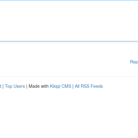
Rep
d
|
Top Users
| Made with
Kliqqi CMS
|
All RSS Feeds