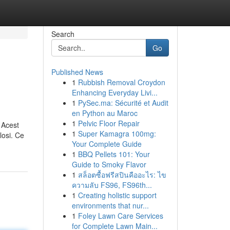
Search
Go
Published News
1
Rubbish Removal Croydon
Enhancing Everyday Livi...
1
PySec.ma: Sécurité et Audit
en Python au Maroc
1
Pelvic Floor Repair
 Acest
1
Super Kamagra 100mg:
losi. Ce
Your Complete Guide
1
BBQ Pellets 101: Your
Guide to Smoky Flavor
1
สล็อตซื้อฟรีสปินคืออะไร: ไข
ความลับ FS96, FS96th...
1
Creating holistic support
environments that nur...
1
Foley Lawn Care Services
for Complete Lawn Main...