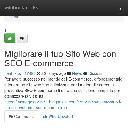
Home
wildbookmarks
Togg
navi
Home
1
Migliorare il tuo Sito Web con
SEO E-commerce
heathzfoz147495
201 days ago
News
Discuss
Per avere successo nel mondo dell'E-commerce, è fondamentale
ottenere un sito web ben ottimizzato per i motori di ricerca. Un
preventivo SEO E-commerce ti offre una soluzione completa per
ottimizzare la visibilità
https://minaeges220251.bloggosite.com/45920258/ottimizzare-il-
tuo-sito-web-con-seo-e-commerce
Comments
Who Upvoted