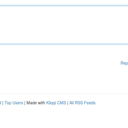
Rep
d
|
Top Users
| Made with
Kliqqi CMS
|
All RSS Feeds