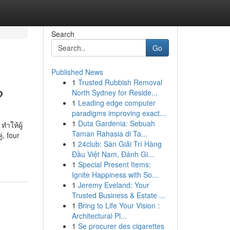
Search
Go
Published News
1
Trusted Rubbish Removal
?
North Sydney for Reside...
1
Leading edge computer
paradigms improving exact...
1
Duta Gardenia: Sebuah
ำให้ผู้
Taman Rahasia di Ta...
่, four
1
24club: Sàn Giải Trí Hàng
Đầu Việt Nam, Đánh Gi...
1
Special Present Items:
Ignite Happiness with So...
1
Jeremy Eveland: Your
Trusted Business & Estate ...
1
Bring to Life Your Vision :
Architectural Pl...
1
Se procurer des cigarettes