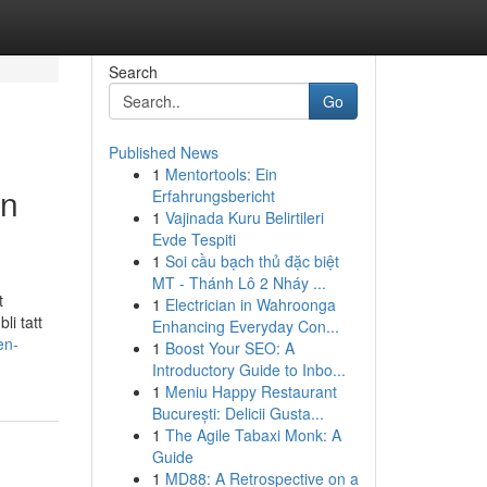
Search
Go
Published News
1
Mentortools: Ein
en
Erfahrungsbericht
1
Vajinada Kuru Belirtileri
Evde Tespiti
1
Soi cầu bạch thủ đặc biệt
MT - Thánh Lô 2 Nháy ...
t
1
Electrician in Wahroonga
li tatt
Enhancing Everyday Con...
en-
1
Boost Your SEO: A
Introductory Guide to Inbo...
1
Meniu Happy Restaurant
București: Delicii Gusta...
1
The Agile Tabaxi Monk: A
Guide
1
MD88: A Retrospective on a