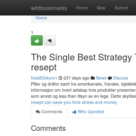
Home
wildbookmarks
Home
New
Submit
Home
1
The Single Best Strategy
resept
fredd334ync1
237 days ago
News
Discuss
Piller og dråfor each fra amerikanske, franske, tsjekk
informasjon om hvert selskap hvis produkter presenteres 
som anvist og less than tilsyn av en lege. Dette skylde
resept-can-save-you-time-stress-and-money
Comments
Who Upvoted
Comments