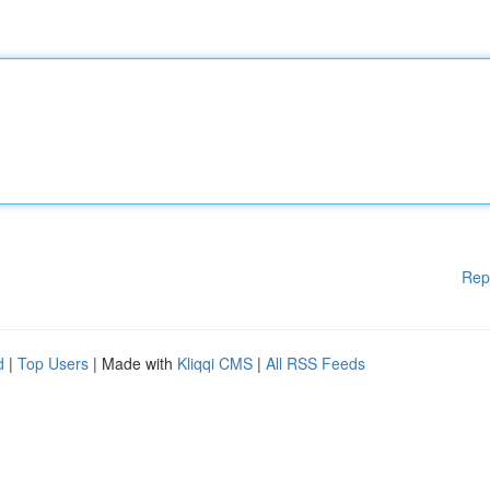
Rep
d
|
Top Users
| Made with
Kliqqi CMS
|
All RSS Feeds