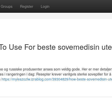
Groups
Register
Login
 To Use For beste sovemedisin ut
iske og russiske produsenter anses som veldig gode. Her er mer detaljer
i rangeringen i dag: Resepter krever vanligvis sterke sovepiller for å b
s
https://myleszozlw.izrablog.com/39304829/how-beste-sovemedisin-ut