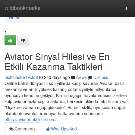
Home
wildbookmarks
Togg
navi
Home
1
Aviator Sinyal Hilesi ve En
Etkili Kazanma Taktikleri
nicholas8e19cfd8
240 days ago
News
Discuss
Online bahis dünyasını son yıllarda kasıp kavuran Aviator, basit
mekaniği ve anlık yüksek kazanç potansiyeliyle milyonlarca
oyuncuyu kendine çekiyor. Kırmızı uçağın havalanmasını izlerken
kalp aviator hızlandığı o anlarda, herkesin aklında tek bir soru var:
"Uçak ne zaman uçup gidecek?" Bu belirsizlik, oyuncuları doğal
olarak bir avantaj aramaya, hatta oyunun sonucunu
https://aviatortaktikleri.com/
Comments
Who Upvoted