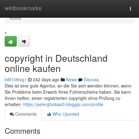
Home
wildbookmarks
Togg
navi
Home
1
copyright in Deutschland
online kaufen
billf108ivg1
242 days ago
News
Discuss
Dies ist eine gute Agentur, an die Sie sich wenden können, wenn
Sie Probleme beim Erwerb Ihres Führerscheins haben. Sie kann
Ihnen helfen, einen registrierten copyright ohne Prüfung zu
erhalten.
https://peterg544asi3.bloggip.com/profile
Comments
Who Upvoted
Comments