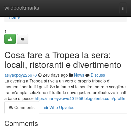
Home
wildbookmarks
Togg
navi
Home
1
Cosa fare a Tropea la sera:
locali, ristoranti e divertimento
asiyacpqy225676
243 days ago
News
Discuss
La evening a Tropea si rivela un vero e proprio tripudio di
momenti per tutti i gusti. Se la fame si fa sentire, potrete scegliere
tra un'ampia selezione di trattorie dove gustare prelibatezze locali
a base di pesce
https://harleywuwe401956.blogolenta.com/profile
Comments
Who Upvoted
Comments