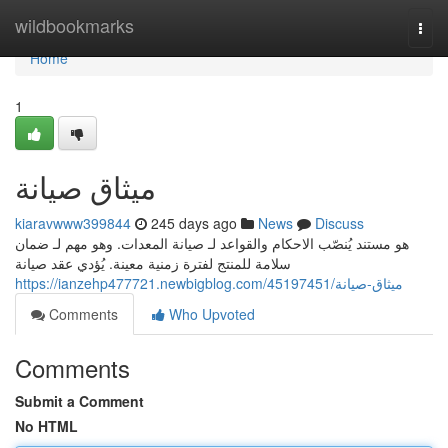
Home
wildbookmarks
Togg
navi
Home
1
ميثاق صيانة
kiaravwww399844
245 days ago
News
Discuss
هو مستند يُنصّب الاحكام والقواعد لـ صيانة المعدات. وهو مهم لـ ضمان
سلامة للمنتج لفترة زمنية معينة. يُؤدي عقد صيانة
https://ianzehp477721.newbigblog.com/45197451/ميثاق-صيانة
Comments
Who Upvoted
Comments
Submit a Comment
No HTML