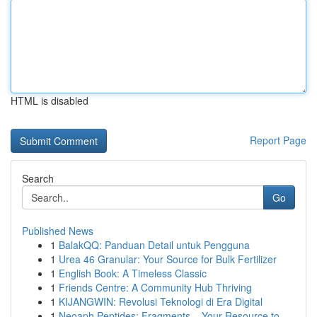
HTML is disabled
Report Page
Search
Go
Published News
1
BalakQQ: Panduan Detail untuk Pengguna
1
Urea 46 Granular: Your Source for Bulk Fertilizer
1
English Book: A Timeless Classic
1
Friends Centre: A Community Hub Thriving
1
KIJANGWIN: Revolusi Teknologi di Era Digital
1
Neoaph Peptides: Fragments – Your Resource to