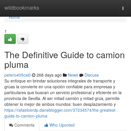
Home
wildbookmarks
Togg
navi
Home
1
The Definitive Guide to camion
pluma
petero405csi0
268 days ago
News
Discuss
Su enfoque en brindar soluciones integrales de transporte y
grúas la convierte en una opción confiable para empresas y
particulares que buscan un servicio profesional y eficiente en la
provincia de Sevilla. Al ser mitad camión y mitad grúa, permite
obtener lo mejor de ambos mundos: buen desplazamiento y
https://rafaeloerdp.daneblogger.com/37234574/the-greatest-
guide-to-camion-pluma
Comments
Who Upvoted