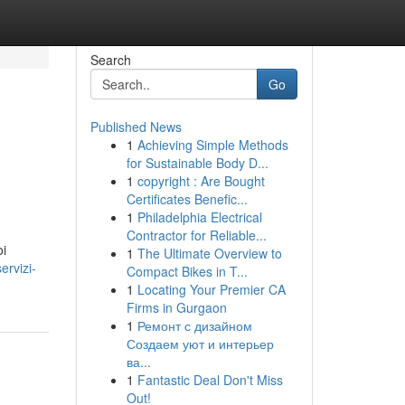
Search
Go
Published News
1
Achieving Simple Methods
for Sustainable Body D...
1
copyright : Are Bought
Certificates Benefic...
1
Philadelphia Electrical
Contractor for Reliable...
oi
1
The Ultimate Overview to
ervizi-
Compact Bikes in T...
1
Locating Your Premier CA
Firms in Gurgaon
1
Ремонт с дизайном
Создаем уют и интерьер
ва...
1
Fantastic Deal Don't Miss
Out!