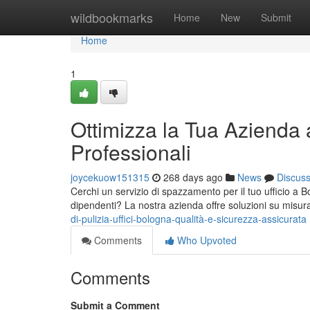
Home
wildbookmarks
Home
New
Submit
Home
1
Ottimizza la Tua Azienda a
Professionali
joycekuow151315
268 days ago
News
Discus
Cerchi un servizio di spazzamento per il tuo ufficio a B
dipendenti? La nostra azienda offre soluzioni su misura 
di-pulizia-uffici-bologna-qualità-e-sicurezza-assicurata
Comments
Who Upvoted
Comments
Submit a Comment