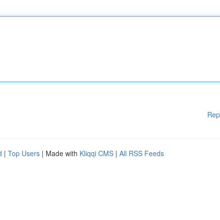
Rep
d
|
Top Users
| Made with
Kliqqi CMS
|
All RSS Feeds