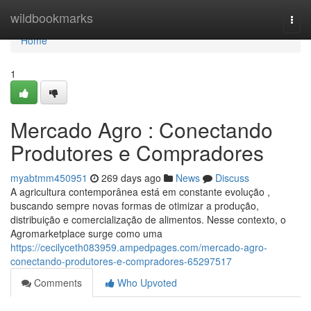
Home
wildbookmarks
Togg
navi
Home
1
Mercado Agro : Conectando
Produtores e Compradores
myabtmm450951
269 days ago
News
Discuss
A agricultura contemporânea está em constante evolução ,
buscando sempre novas formas de otimizar a produção,
distribuição e comercialização de alimentos. Nesse contexto, o
Agromarketplace surge como uma
https://cecilyceth083959.ampedpages.com/mercado-agro-
conectando-produtores-e-compradores-65297517
Comments
Who Upvoted