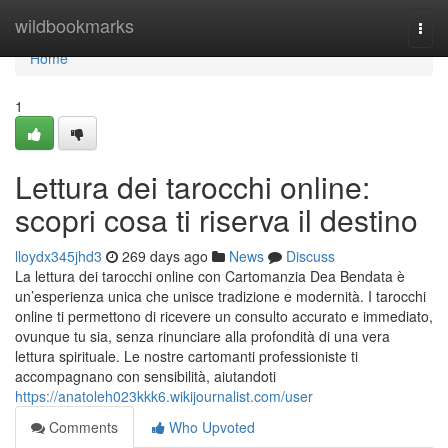
Home
wildbookmarks
Togg
navi
Home
1
Lettura dei tarocchi online:
scopri cosa ti riserva il destino
lloydx345jhd3
269 days ago
News
Discuss
La lettura dei tarocchi online con Cartomanzia Dea Bendata è
un’esperienza unica che unisce tradizione e modernità. I tarocchi
online ti permettono di ricevere un consulto accurato e immediato,
ovunque tu sia, senza rinunciare alla profondità di una vera
lettura spirituale. Le nostre cartomanti professioniste ti
accompagnano con sensibilità, aiutandoti
https://anatoleh023kkk6.wikijournalist.com/user
Comments
Who Upvoted