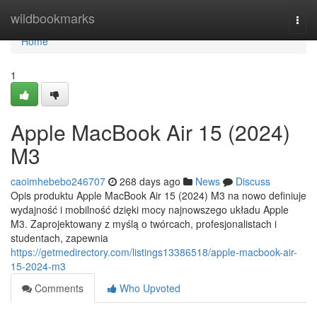
Home
wildbookmarks
Togg
navi
Home
1
Apple MacBook Air 15 (2024)
M3
caoimhebebo246707
268 days ago
News
Discuss
Opis produktu Apple MacBook Air 15 (2024) M3 na nowo definiuje
wydajność i mobilność dzięki mocy najnowszego układu Apple
M3. Zaprojektowany z myślą o twórcach, profesjonalistach i
studentach, zapewnia
https://getmedirectory.com/listings13386518/apple-macbook-air-
15-2024-m3
Comments
Who Upvoted