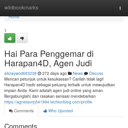
Home
wildbookmarks
Togg
navi
Home
1
Hai Para Penggemar di
Harapan4D, Agen Judi
aliciaywod683238
272 days ago
News
Discuss
Mencari petunjuk untuk kesuksesan? Carilah tidak lagi!
Harapan4D hadir sebagai peluang terbaik untuk mewujudkan
impian Anda. Kami adalah agen judi online yang aman.
Bergabunglah| dan rasakan sensasi mendebarkan
https://agnessvrp541994.techionblog.com/profile
Comments
Who Upvoted
Comments