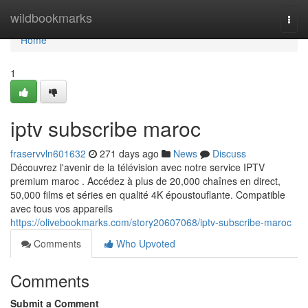
Home
wildbookmarks
Togg
navi
Home
1
iptv subscribe maroc
fraservvln601632
271 days ago
News
Discuss
Découvrez l'avenir de la télévision avec notre service IPTV
premium maroc . Accédez à plus de 20,000 chaînes en direct,
50,000 films et séries en qualité 4K époustouflante. Compatible
avec tous vos appareils
https://olivebookmarks.com/story20607068/iptv-subscribe-maroc
Comments
Who Upvoted
Comments
Submit a Comment