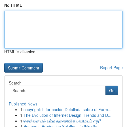
No HTML
HTML is disabled
Report Page
Search
Go
Published News
1
copyright: Información Detallada sobre el Fárm...
1
The Evolution of Internet Design: Trends and D...
1
சென்னையில் உள்ள தலைசிறந்த பணியிடம் எது?
1
Pennants Production Solutions in this city