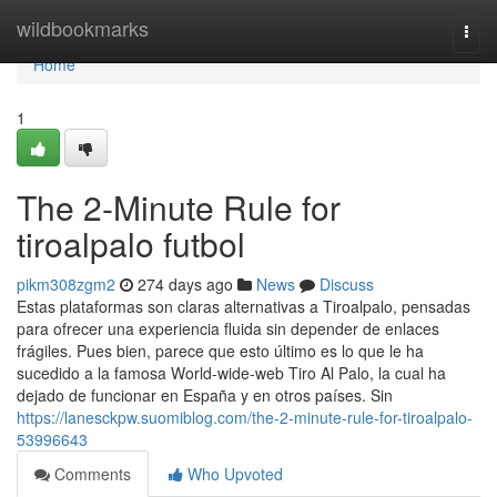
Home
wildbookmarks
Togg
navi
Home
1
The 2-Minute Rule for
tiroalpalo futbol
pikm308zgm2
274 days ago
News
Discuss
Estas plataformas son claras alternativas a Tiroalpalo, pensadas
para ofrecer una experiencia fluida sin depender de enlaces
frágiles. Pues bien, parece que esto último es lo que le ha
sucedido a la famosa World-wide-web Tiro Al Palo, la cual ha
dejado de funcionar en España y en otros países. Sin
https://lanesckpw.suomiblog.com/the-2-minute-rule-for-tiroalpalo-
53996643
Comments
Who Upvoted